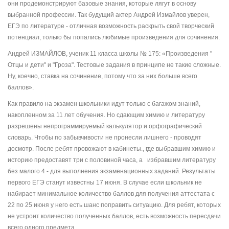
они продемонстрируют базовые знания, которые лягут в основу
выбранной профессии. Так будущий актер Андрей Измайлов уверен,
ЕГЭ по литературе - отличная возможность раскрыть свой творческий
потенциал, только бы попались любимые произведения для сочинения.
Андрей ИЗМАЙЛОВ, ученик 11 класса школы № 175: «Произведения "
Отцы и дети" и "Гроза". Тестовые задания в принципе не такие сложные.
Ну, коечно, ставка на сочинение, потому что за них больше всего
баллов».
Как правило на экзамен школьники идут только с багажом знаний,
накопленном за 11 лет обучения. Но сдающим химию и литературу
разрешены непрограммируемый калькулятор и орфографический
словарь. Чтобы по забывчивости не пронесли лишнего - проводят
досмотр. После ребят провожают в кабинеты., где выбравшим химию и
историю предоставят три с половиной часа, а избравшим литературу
без малого 4 - для выполнения экзаменационных заданий. Результаты
первого ЕГЭ станут известны 17 июня. В случае если школьник не
набирает минимальное количество баллов для получения аттестата с
22 по 25 июня у него есть шанс поправить ситуацию. Для ребят, которых
не устроит количество полученных баллов, есть возможность пересдачи
всего одного предмета.