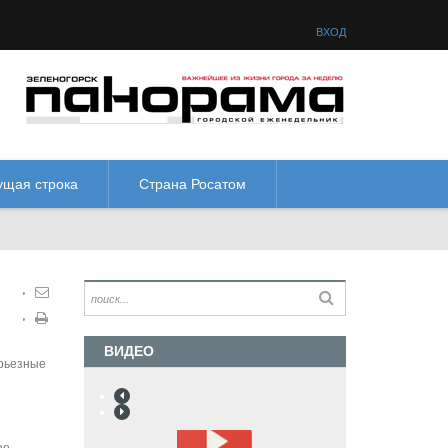
товая схема:
М
М
М
М
ВХОД
ущая строка
Страна Росатом
ВИДЕО
ерьезные