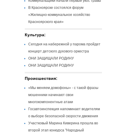
Коммунальщики начали первый укос травы
В Красноярске состоялся форум
«Жилищно-коммунальное хозяйство
Красноярского края»
Культура:
Сегодня на набережной у парома пройдет
концерт детского духового оркестра
ОНИ ЗАЩИЩАЛИ РОДИНУ
ОНИ ЗАЩИЩАЛИ РОДИНУ
Происшествия:
«Мы меняем домофоны» - с такой фразы
мошенники начинают свои
многокомпонентные атаки
Госавтоинспекция напоминает водителям
о выборе безопасной скорости движения
Участковый Марина Киверина прошла во
второй этап конкурса "Народный