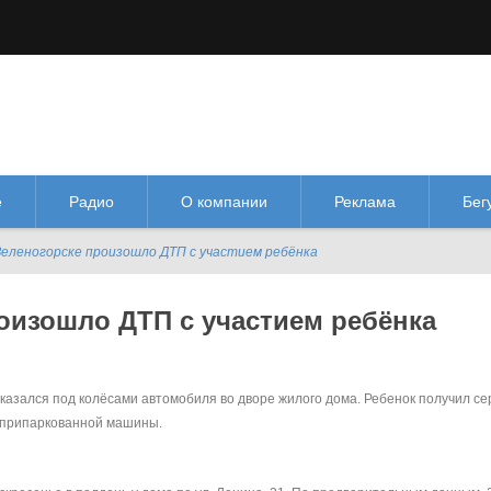
М
М
Изображения:
Размер шрифта:
Цве
кл
Выкл
М
е
Радио
О компании
Реклама
Бег
Зеленогорске произошло ДТП с участием ребёнка
оизошло ДТП с участием ребёнка
казался под колёсами автомобиля во дворе жилого дома. Ребенок получил с
 припаркованной машины.