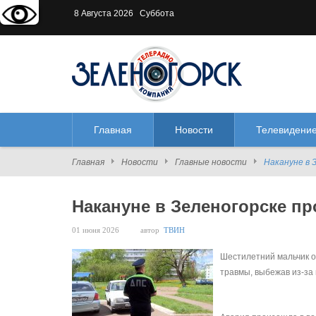
Версия для слабовидящих:
В
8 Августа 2026 Суббота
Главная
Новости
Телевидени
Главная
Новости
Главные новости
Накануне в 
Накануне в Зеленогорске пр
01 июня 2026
автор
ТВИН
Шестилетний мальчик о
травмы, выбежав из-за