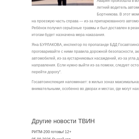
Авария произошла в вос
летний водитель автом
Бортникова. В этот мо
на проезжую часть справа — из-за припаркованного автомо
Ребёнок получил серьёзные травмы и был доставлен в реа
итогам будет назначена мера наказания.
Яна БУРЛАКОВА, инспектор по пропаганде БДД Госавтоинсп
проговаривайте с ними правила дорожной безопасности, а
автомобилей, из-за кустарниковых насаждений, из-за угла 
направления. Если нужно выйти из-за помехи, следует осто
перейти дорогу".
Госавтоинспекция напоминает: в жилых зонах максимальная
внимательными, особенно во дворах и местах, где могут нах
Другие новости ТВИН
РИТМ-200 готовы! 12+