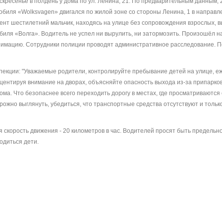
кресенье в полдень у дома по ул. Ленина, 21. По предварительным данным, 
обиля «Wolksvagen» двигался по жилой зоне со стороны Ленина, 1 в направле
мент шестилетний мальчик, находясь на улице без сопровождения взрослых, 
биля «Волга». Водитель не успел ни вырулить, ни затормозить. Произошёл н
нимацию. Сотрудники полиции проводят административное расследование. П
екции: "Уважаемые родители, контролируйте пребывание детей на улице, е
кцентируя внимание на дворах, объясняйте опасность выхода из-за припарк
дома. Что безопаснее всего переходить дорогу в местах, где просматриваются
рожно выглянуть, убедиться, что транспортные средства отсутствуют и только
 скорость движения - 20 километров в час. Водителей просят быть предельн
одиться дети.