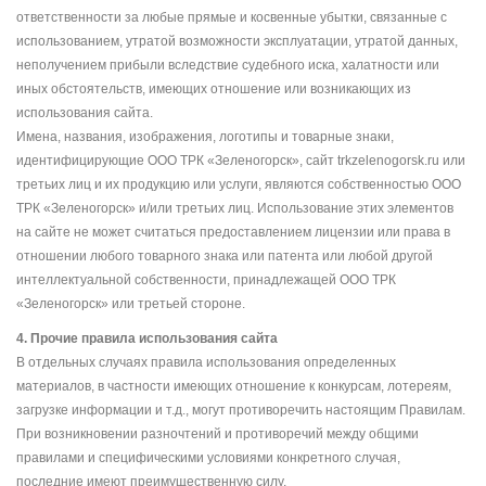
ответственности за любые прямые и косвенные убытки, связанные с
использованием, утратой возможности эксплуатации, утратой данных,
неполучением прибыли вследствие судебного иска, халатности или
иных обстоятельств, имеющих отношение или возникающих из
использования сайта.
Имена, названия, изображения, логотипы и товарные знаки,
идентифицирующие ООО ТРК «Зеленогорск», сайт trkzelenogorsk.ru или
третьих лиц и их продукцию или услуги, являются собственностью ООО
ТРК «Зеленогорск» и/или третьих лиц. Использование этих элементов
на сайте не может считаться предоставлением лицензии или права в
отношении любого товарного знака или патента или любой другой
интеллектуальной собственности, принадлежащей ООО ТРК
«Зеленогорск» или третьей стороне.
4. Прочие правила использования сайта
В отдельных случаях правила использования определенных
материалов, в частности имеющих отношение к конкурсам, лотереям,
загрузке информации и т.д., могут противоречить настоящим Правилам.
При возникновении разночтений и противоречий между общими
правилами и специфическими условиями конкретного случая,
последние имеют преимущественную силу.