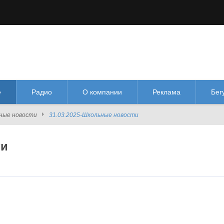
М
М
Изображения:
Размер шрифта:
Цве
кл
Выкл
М
е
Радио
О компании
Реклама
Бег
ные новости
31.03.2025-Школьные новости
ти