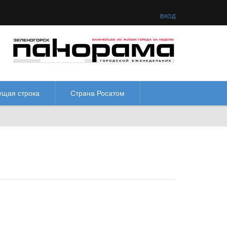
товая схема:
М
М
М
М
ВХОД
ущая строка
Страна Росатом