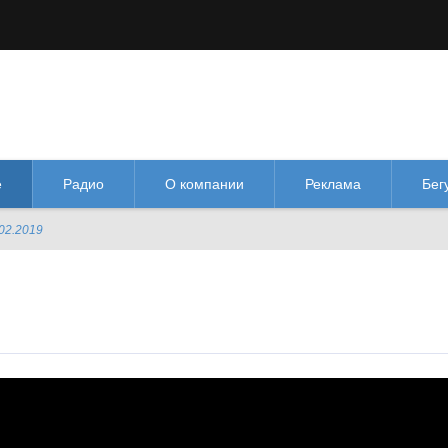
М
М
Изображения:
Размер шрифта:
Цве
кл
Выкл
М
е
Радио
О компании
Реклама
Бег
02.2019