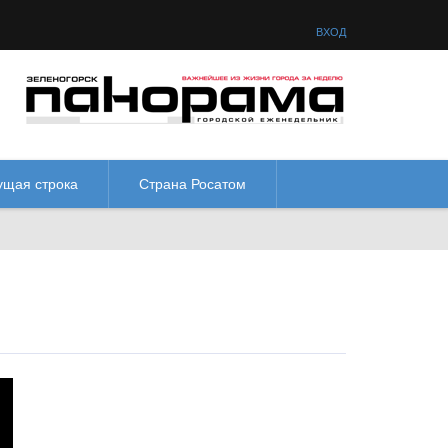
товая схема:
М
М
М
М
ВХОД
ущая строка
Страна Росатом