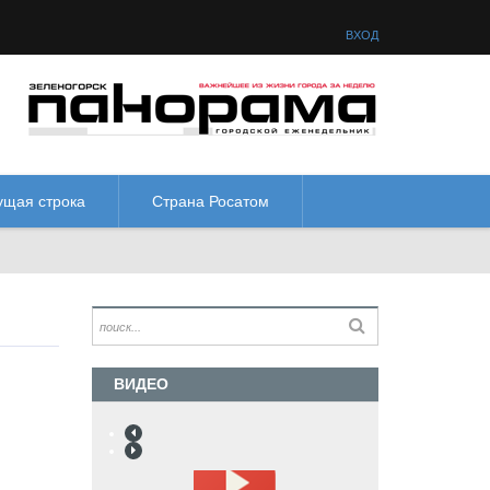
товая схема:
М
М
М
М
ВХОД
ущая строка
Страна Росатом
ВИДЕО