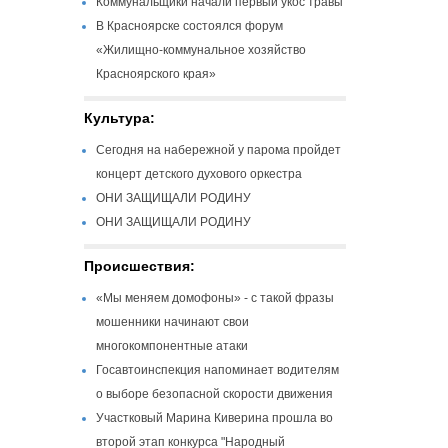
Коммунальщики начали первый укос травы
В Красноярске состоялся форум
«Жилищно-коммунальное хозяйство
Красноярского края»
Культура:
Сегодня на набережной у парома пройдет
концерт детского духового оркестра
ОНИ ЗАЩИЩАЛИ РОДИНУ
ОНИ ЗАЩИЩАЛИ РОДИНУ
Происшествия:
«Мы меняем домофоны» - с такой фразы
мошенники начинают свои
многокомпонентные атаки
Госавтоинспекция напоминает водителям
о выборе безопасной скорости движения
Участковый Марина Киверина прошла во
второй этап конкурса "Народный