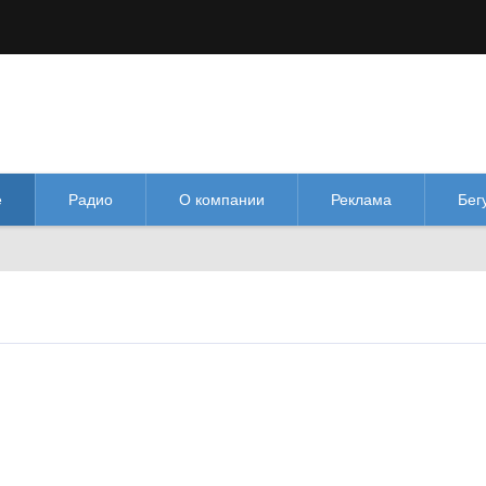
М
М
Изображения:
Размер шрифта:
Цве
кл
Выкл
М
е
Радио
О компании
Реклама
Бег