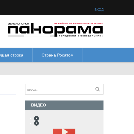
товая схема:
М
М
М
М
ВХОД
ущая строка
Страна Росатом
ВИДЕО