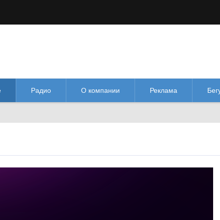
М
М
Изображения:
Размер шрифта:
Цве
кл
Выкл
М
е
Радио
О компании
Реклама
Бег