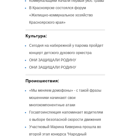
Коммунальщики начали первый укос травы
В Красноярске состоялся форум
«Жилищно-коммунальное хозяйство
Красноярского края»
Культура:
Сегодня на набережной у парома пройдет
концерт детского духового оркестра
ОНИ ЗАЩИЩАЛИ РОДИНУ
ОНИ ЗАЩИЩАЛИ РОДИНУ
Происшествия:
«Мы меняем домофоны» - с такой фразы
мошенники начинают свои
многокомпонентные атаки
Госавтоинспекция напоминает водителям
о выборе безопасной скорости движения
Участковый Марина Киверина прошла во
второй этап конкурса "Народный