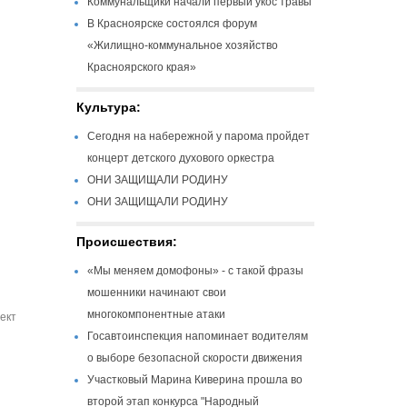
Коммунальщики начали первый укос травы
В Красноярске состоялся форум
«Жилищно-коммунальное хозяйство
Красноярского края»
Культура:
Сегодня на набережной у парома пройдет
концерт детского духового оркестра
ОНИ ЗАЩИЩАЛИ РОДИНУ
ОНИ ЗАЩИЩАЛИ РОДИНУ
Происшествия:
«Мы меняем домофоны» - с такой фразы
мошенники начинают свои
многокомпонентные атаки
ект
Госавтоинспекция напоминает водителям
о выборе безопасной скорости движения
Участковый Марина Киверина прошла во
второй этап конкурса "Народный