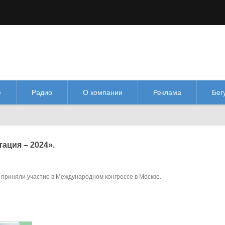
М
М
Изображения:
Размер шрифта:
Цве
кл
Выкл
М
е
Радио
О компании
Реклама
Бег
ация – 2024».
приняли участие в Международном конгрессе в Москве.