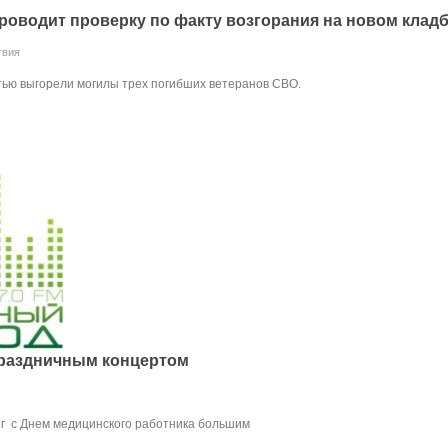
роводит проверку по факту возгорания на новом клад
твия
тью выгорели могилы трех погибших ветеранов СВО.
праздничным концертом
г с Днем медицинского работника большим