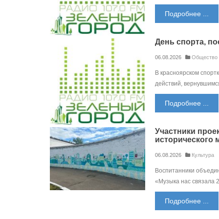
Подробнее ...
День спорта, п
06.08.2026
Общество
В красноярском спорт
действий, вернувшимс
Подробнее ...
Участники проек
исторического 
06.08.2026
Культура
Воспитанники объедин
«Музыка нас связала 2
Подробнее ...