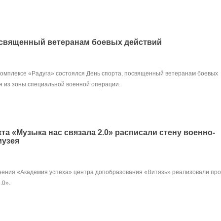
освященный ветеранам боевых действий
комплексе «Радуга» состоялся День спорта, посвященный ветеранам боевых
я из зоны специальной военной операции.
та «Музыка нас связала 2.0» расписали стену военно-
музея
ения «Академия успеха» центра допобразования «Витязь» реализовали про
.0».