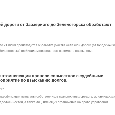
ой дороги от Заозёрного до Зеленогорска обработают
по 21 июня производится обработка участка железной дороги (от городской 
 Зеленогорска) гербицидом посредством наземного распыления.
автоинспекции провели совместное с судебными
оприятие по взысканию долгов.
док
деофиксации выявляли собственников транспортных средств, уклоняющихся
адолженностей, а также лиц, имеющих ограничение на право управления.