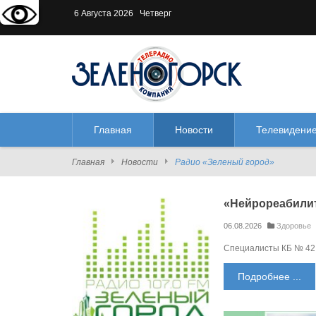
Версия для слабовидящих:
В
6 Августа 2026 Четверг
Главная
Новости
Телевидени
Главная
Новости
Радио «Зеленый город»
«Нейрореабилит
06.08.2026
Здоровье
Специалисты КБ № 42 
Подробнее ...