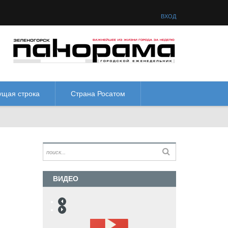
товая схема:
М
М
М
М
ВХОД
ущая строка
Страна Росатом
ВИДЕО