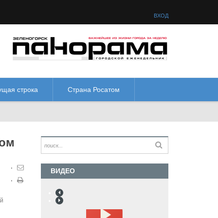
товая схема:
М
М
М
М
ВХОД
ущая строка
Страна Росатом
ном
ВИДЕО
ей