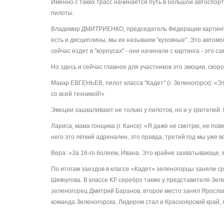
Именно с таких трасс начинается путь в большой автоспор
пилоты.
Владимир ДМИТРИЕНКО, председатель Федерации картинга (г
есть и дисциплины, мы их называем "кузовные". Это автомо
сейчас ездят в "корпусах" - они начинали с картинга - это с
Но здесь и сейчас главное для участников это эмоции, скор
Макар ЕВГЕНЬЕВ, пилот класса "Кадет" (г. Зеленогорск): «Э
со всей техникой!»
Эмоции зашкаливают не только у пилотов, но и у зрителей.
Лариса, мама гонщика (г. Канск): «Я даже не смотрю, не пов
него это лёгкий адреналин, это правда, третий год мы уже 
Вера: «За 16-го болеем, Ивана. Это крайне захватывающе, 
По итогам заездов в классе «Кадет» зеленогорцы заняли ср
Шевчугова. В классе KF серебро также у представителя Зе
зеленогорец Дмитрий Баранов, второе место занял Яросла
команда Зеленогорска. Лидером стал и Красноярский край, 