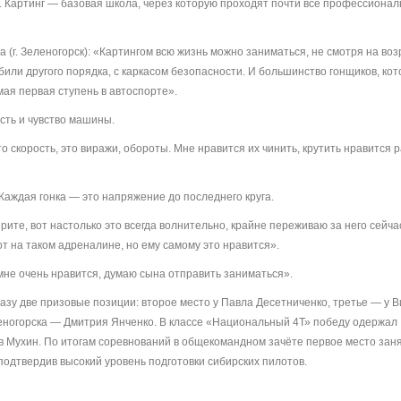
т. Картинг — базовая школа, через которую проходят почти все профессиона
. Зеленогорск): «Картингом всю жизнь можно заниматься, не смотря на воз
били другого порядка, с каркасом безопасности. И большинство гонщиков, ко
амая первая ступень в автоспорте».
ость и чувство машины.
то скорость, это виражи, обороты. Мне нравится их чинить, крутить нравится 
 Каждая гонка — это напряжение до последнего круга.
ерите, вот настолько это всегда волнительно, крайне переживаю за него сейча
вот на таком адреналине, но ему самому это нравится».
мне очень нравится, думаю сына отправить заниматься».
азу две призовые позиции: второе место у Павла Десетниченко, третье — у 
леногорска — Дмитрия Янченко. В классе «Национальный 4Т» победу одержал
в Мухин. По итогам соревнований в общекомандном зачёте первое место зан
подтвердив высокий уровень подготовки сибирских пилотов.