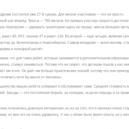
дроме состоялся уже 27-й турнир. Для многих участников — это не просто
ный шаг вперёд. Трасса — 760 метров. На прямых участках скорость достигае
ые перегрузки — удержать траекторию здесь не проще, чем на больших авто
ю, ракет-85, KF2, пионер 4Т и ракет-120. Во второй — ещё четыре, включая су
 Иркутска до Зеленогорска и Новосибирска. Самым младшим — всего восемь, с
держка и холодный расчёт.
ем, что для таких ребят, которые занимаются в дополнительном образовани
онечно, стимул заниматься. Потому что не секрет, что детишки пошли у нас н
аёт им этого. Он даёт им больше практических знаний, потому что они приход
 отличить хотя бы масло от бензина».
Большинство машин ребята собирают и обслуживают сами. Средняя стоимость 
лей. Заезды — это постоянная борьба: за позицию, за доли секунды и за прав
онка получилась довольно интересная, но из-за того, что я проехал плохо стар
ика, но мне это не очень удавалось. У нас у обоих было много опыта, но у нег