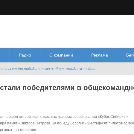
М
М
Изображения:
Размер шрифта:
Цве
кл
Выкл
М
е
Радио
О компании
Реклама
Бег
гисты стали победителями в общекомандном зачёте
 стали победителями в общекоманд
ме прошёл второй этап открытых краевых соревнований «Кубок Сибири» и
ира памяти Виктора Петрова. За победу боролись шестьдесят пилотов со вс
до опытных гонщиков.