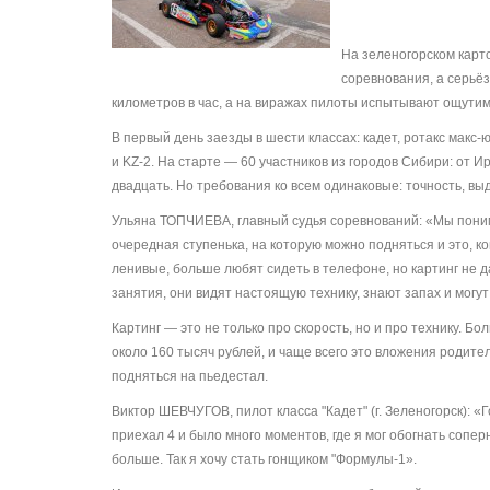
На зеленогорском карто
соревнования, а серьёз
километров в час, а на виражах пилоты испытывают ощутим
В первый день заезды в шести классах: кадет, ротакс макс-
и KZ-2. На старте — 60 участников из городов Сибири: от
двадцать. Но требования ко всем одинаковые: точность, вы
Ульяна ТОПЧИЕВА, главный судья соревнований: «Мы понима
очередная ступенька, на которую можно подняться и это, к
ленивые, больше любят сидеть в телефоне, но картинг не д
занятия, они видят настоящую технику, знают запах и могут
Картинг — это не только про скорость, но и про технику. 
около 160 тысяч рублей, и чаще всего это вложения родите
подняться на пьедестал.
Виктор ШЕВЧУГОВ, пилот класса "Кадет" (г. Зеленогорск): «Г
приехал 4 и было много моментов, где я мог обогнать соперн
больше. Так я хочу стать гонщиком "Формулы-1».