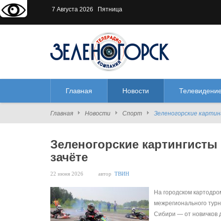
Версия для слабовидящих:
В
7 Августа 2026 Пятница
Главная
Новости
Телевидени
Главная
Новости
Спорт
Зеленогорские картин
Зеленогорские картингисты
зачёте
22 июня 2026
автор
ТВИН
На городском картодро
межрегионального турн
Сибири — от новичков 