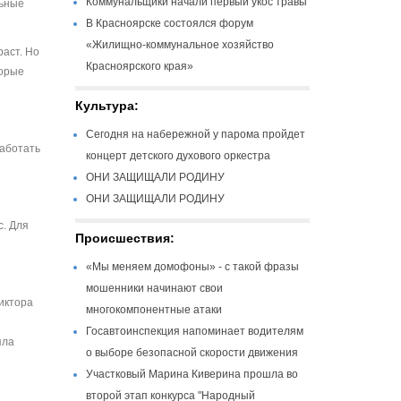
Коммунальщики начали первый укос травы
льные
В Красноярске состоялся форум
«Жилищно-коммунальное хозяйство
раст. Но
Красноярского края»
торые
Культура:
Сегодня на набережной у парома пройдет
работать
концерт детского духового оркестра
ОНИ ЗАЩИЩАЛИ РОДИНУ
ОНИ ЗАЩИЩАЛИ РОДИНУ
с. Для
Происшествия:
«Мы меняем домофоны» - с такой фразы
мошенники начинают свои
Виктора
многокомпонентные атаки
Госавтоинспекция напоминает водителям
яла
о выборе безопасной скорости движения
Участковый Марина Киверина прошла во
второй этап конкурса "Народный