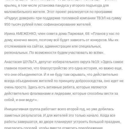
крылец, в том числе установка пандуса у второго подъезда для
маломобильного жителя. Этот проект реализуется по программе
«Радиус доверия» при поддержке топливной компании ТВЭЛ на сумму
950 тысяч рублей плюс софинансирование жителей.
Ирина АМЕЖЕНКО, член совета дома Парковая, 68: «Планов у нас по
дому, конечно много, поэтому всё будет зависеть от конкурсов. Мы их
отслеживаем на сайтах, администрации или специальных,
региональных. По возможности будем участвовать во всём».
Анастасия ШУЛЬГА, депутат избирательного округа №19: «Здесь самое
главное понятно, что благоустройство это одна история, но важно еще,
что они объединяются. И я не буду там скрывать, что действительно
всегда объединение жителей по принципу добрососедства, оно идет не
очень просто. Здесь есть активные ребята, которые являются
действительно флагманами и лидерами, которые способны вести за
собой, и они ведут».
Инициативная группа работает всего второй год, но уже добилась
заметных результатов. И для жителей это только начало. Когда все
работы завершатся, во дворе планируют устроить большой праздник,
пригласить соседей, чтобы вместе отметить преображение.