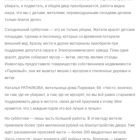
убирать, и подметать, в общем двор преображается, работа видна
наша, что мы с детьми, жителями, неравнодушными соседями делаем
только благое дело».
Сегодняшний субботник — это не только уборка. Жители красят детские
площадки, турники и песочницу, которые со временем потеряли
внешний вид. Краску, кисти и другие материалы приобрели при
поддержке депутата округа и Электрохимического завода. Пока одни
красят, другие собирают мусор — ветки, листву, мелкие отходы.
Инвентарь предоставило товарищество собственников недвижимости
«Парковый», они же вывезут мешки с мусором и спиленные деревья и
ветки.
Наталья РАТНИКОВА, жительница дома Парковая, 68: «Чисто, конечно,
не там, где не убирают, а там, где не мусорят, но мы всё равно стараемся
поддерживать двор в чистоте, своих детей приучаем к этому. Мне
нравится, что с каждым годом это всё лучше и лучше».
Но субботник — лишь часть большой работы. В этом году жители
привлекли более трёх миллионов рублей на благоустройство двора. Уже
идёт расширение проезжей части — более 300 квадратных метров.
Часть средств - грант конкурса «80 добрых дел». Впереди — ремонт