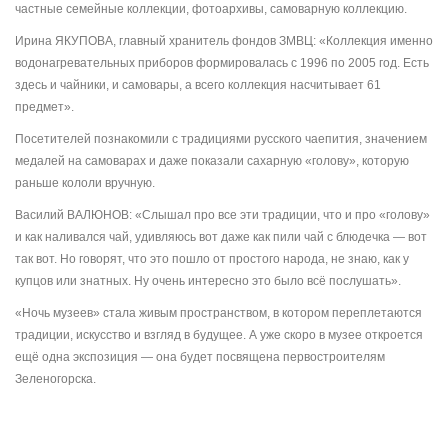
частные семейные коллекции, фотоархивы, самоварную коллекцию.
Ирина ЯКУПОВА, главный хранитель фондов ЗМВЦ: «Коллекция именно
водонагревательных приборов формировалась с 1996 по 2005 год. Есть
здесь и чайники, и самовары, а всего коллекция насчитывает 61
предмет».
Посетителей познакомили с традициями русского чаепития, значением
медалей на самоварах и даже показали сахарную «голову», которую
раньше кололи вручную.
Василий ВАЛЮНОВ: «Слышал про все эти традиции, что и про «голову»
и как наливался чай, удивляюсь вот даже как пили чай с блюдечка — вот
так вот. Но говорят, что это пошло от простого народа, не знаю, как у
купцов или знатных. Ну очень интересно это было всё послушать».
«Ночь музеев» стала живым пространством, в котором переплетаются
традиции, искусство и взгляд в будущее. А уже скоро в музее откроется
ещё одна экспозиция — она будет посвящена первостроителям
Зеленогорска.