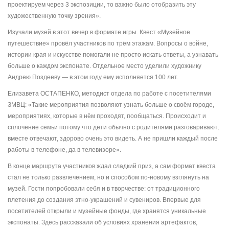
проектируем через 3 экспозиции, то важно было отобразить эту
художественную точку зрения».
Изучали музей в этот вечер в формате игры. Квест «Музейное
путешествие» провёл участников по трём этажам. Вопросы о войне,
истории края и искусстве помогали не просто искать ответы, а узнавать
больше о каждом экспонате. Отдельное место уделили художнику
Андрею Поздееву — в этом году ему исполняется 100 лет.
Елизавета ОСТАПЕНКО, методист отдела по работе с посетителями
ЗМВЦ: «Такие мероприятия позволяют узнать больше о своём городе,
мероприятиях, которые в нём проходят, пообщаться. Происходит и
сплочение семьи потому что дети обычно с родителями разговаривают,
вместе отвечают, здорово очень это видеть. А не пришли каждый после
работы в телефоне, да в телевизоре».
В конце маршрута участников ждал сладкий приз, а сам формат квеста
стал не только развлечением, но и способом по-новому взглянуть на
музей. Гости попробовали себя и в творчестве: от традиционного
плетения до создания этно-украшений и сувениров. Впервые для
посетителей открыли и музейные фонды, где хранятся уникальные
экспонаты. Здесь рассказали об условиях хранения артефактов,