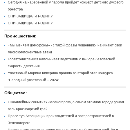
Сегодня на набережной у парома пройдет концерт детского духового
оркестра
ОНИ ЗАЩИЩАЛИ РОДИНУ
ОНИ ЗАЩИЩАЛИ РОДИНУ
Происшествия:
«Мы меняем домофоны» - с такой фразы мошенники начинают свои
многокомпонентные атаки
Госавтоинспекция напоминает водителям о выборе безопасной
скорости движения
Участковый Марина Киверина прошла во второй этап конкурса
"Народный участковый – 2024"
Общество:
О юбилейных событиях Зеленогорска, о самом атомном городе узнал
весь Красноярский край
Пресс-тур Ассоциации производителей и распространителей в
Зеленогорске
Новогоднюю сказку во дворе создали жители Комсомольской, 8А и