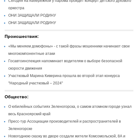
Сегодня на набережной у парома пройдет концерт детского духового
оркестра
ОНИ ЗАЩИЩАЛИ РОДИНУ
ОНИ ЗАЩИЩАЛИ РОДИНУ
Происшествия:
«Мы меняем домофоны» - с такой фразы мошенники начинают свои
многокомпонентные атаки
Госавтоинспекция напоминает водителям о выборе безопасной
скорости движения
Участковый Марина Киверина прошла во второй этап конкурса
"Народный участковый – 2024"
Общество:
О юбилейных событиях Зеленогорска, о самом атомном городе узнал
весь Красноярский край
Пресс-тур Ассоциации производителей и распространителей в
Зеленогорске
Новогоднюю сказку во дворе создали жители Комсомольской, 8А и