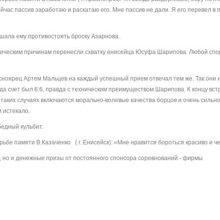
ейчас пассив заработаю и раскатаю его. Мне пассив не дали. Я его перевел в 
шала ему противостоять броску Азарнова.
ническим причинам перенесли схватку енисейца Юсуфа Шарипова. Любой сп
сноярец Артем Мальцев на каждый успешный прием отвечал тем же. Так они 
иода счет был 6:6, правда с техническим преимуществом Шарипова. К концу вст
 таких случаях включаются морально-волевые качества борцов и очень сильн
 истекало.
едный кульбит.
бе памяти В.Казаченко ( г. Енисейск): «Мне нравится бороться красиво и че
, но и денежные призы от постоянного спонсора соревнований - фирмы