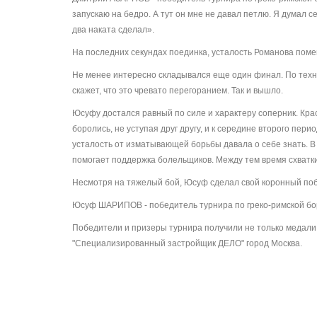
запускаю на бедро. А тут он мне не давал петлю. Я думал с
два наката сделал».
На последних секундах поединка, усталость Романова поме
Не менее интересно складывался еще один финал. По тех
скажет, что это чревато перегоранием. Так и вышло.
Юсуфу достался равный по силе и характеру соперник. Кра
боролись, не уступая друг другу, и к середине второго пер
усталость от изматывающей борьбы давала о себе знать. В
помогает поддержка болельщиков. Между тем время схватки
Несмотря на тяжелый бой, Юсуф сделал свой коронный поб
Юсуф ШАРИПОВ - победитель турнира по греко-римской борь
Победители и призеры турнира получили не только медали
"Специализированный застройщик ДЕЛО" город Москва.