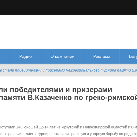
М
М
Изображения:
Размер шрифта:
Цве
кл
Выкл
М
е
Радио
О компании
Реклама
Бег
ев стали победителями и призерами межрегионального турнира памяти В.К
али победителями и призерами
памяти В.Казаченко по греко-римско
ыступили 140 юношей 12-14 лет из Иркутской и Новосибирской областей и 8-
ого края. Финалисты турнира показали красивую и упорную борьбу на радост