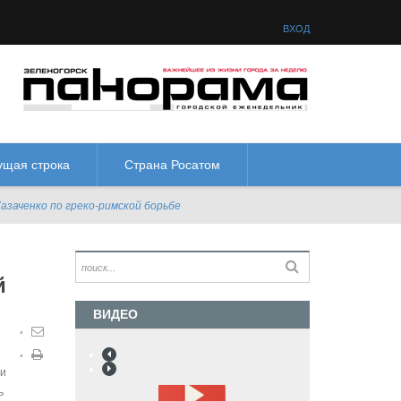
товая схема:
М
М
М
М
ВХОД
ущая строка
Страна Росатом
азаченко по греко-римской борьбе
й
ВИДЕО
ми
ь