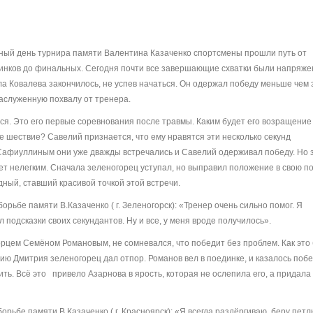
ный день турнира памяти Валентина Казаченко спортсмены прошли путь от
инков до финальных. Сегодня почти все завершающие схватки были напряже
а Ковалева закончилось, не успев начаться. Он одержал победу меньше чем 
заслуженную похвалу от тренера.
я. Это его первые соревнования после травмы. Каким будет его возращение 
 шествие? Савелий признается, что ему нравятся эти несколько секунд
 Сафиуллиным они уже дважды встречались и Савелий одерживал победу. Но 
дет нелегким. Сначала зеленогорец уступал, но выправил положение в свою по
ный, ставший красивой точкой этой встречи.
рьбе памяти В.Казаченко ( г. Зеленогорск): «Тренер очень сильно помог. Я
 подсказки своих секундантов. Ну и все, у меня вроде получилось».
орцем Семёном Романовым, не сомневался, что победит без проблем. Как это
нию Дмитрия зеленогорец дал отпор. Романов вел в поединке, и казалось поб
ить. Всё это привело Азарнова в ярость, которая не ослепила его, а придала 
рьбе памяти В.Казаченко ( г. Красноярск): «Я всегда раздёргиваю, беру петл