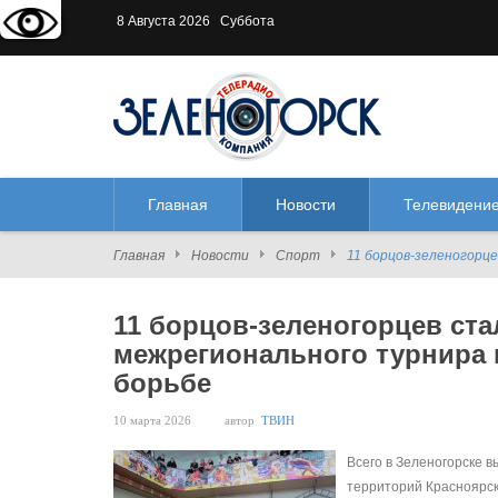
Версия для слабовидящих:
В
8 Августа 2026 Суббота
Главная
Новости
Телевидени
Главная
Новости
Спорт
11 борцов-зеленогорц
11 борцов-зеленогорцев ст
межрегионального турнира 
борьбе
10 марта 2026
автор
ТВИН
Всего в Зеленогорске в
территорий Красноярск